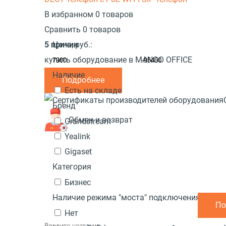
В избранном 0 товаров
Сравнить 0 товаров
5 причин
Цена,
руб.:
купить оборудование в MANGO OFFICE
-
Наличие
Подробнее
Есть на складе
Бренд
Обмен и возврат
Grandstream
Yealink
Gigaset
Категория
Бизнес
Наличие режима "моста" подключения ПК к 
Нет