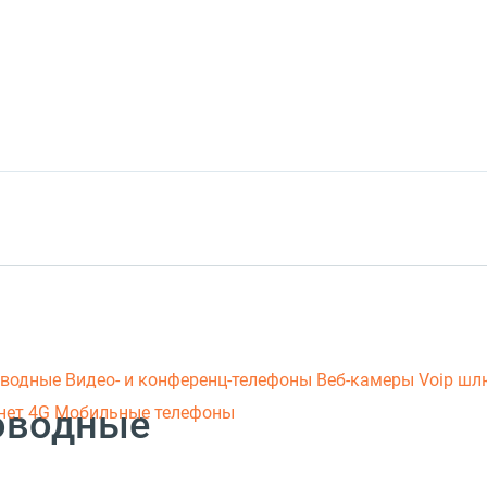
оводные
Видео- и конференц-телефоны
Веб-камеры
Voip ш
оводные
нет 4G
Мобильные телефоны