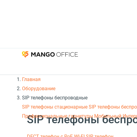
Главная
Оборудование
SIP телефоны беспроводные
SIP телефоны стационарные
SIP телефоны беспр
SIP телефоны беспр
Профессиональные гарнитуры
Мобильный Интер
DECT телефон с PoE
WI-FI SIP телефон